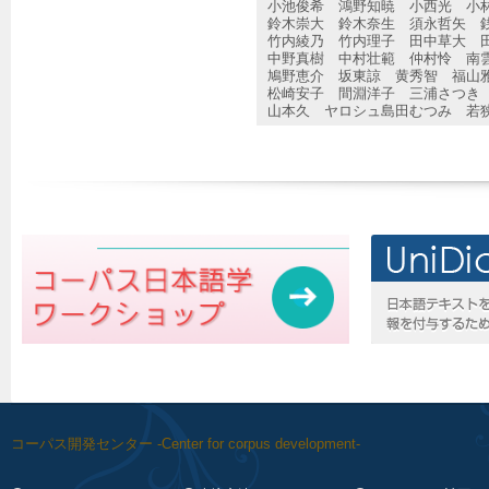
小池俊希 鴻野知暁 小西光 小
鈴木崇大 鈴木奈生 須永哲矢 
竹内綾乃 竹内理子 田中草大 
中野真樹 中村壮範 仲村怜 南
鳩野恵介 坂東諒 黄秀智 福山
松崎安子 間淵洋子 三浦さつき
山本久 ヤロシュ島田むつみ 若
コーパス開発センター -Center for corpus development-