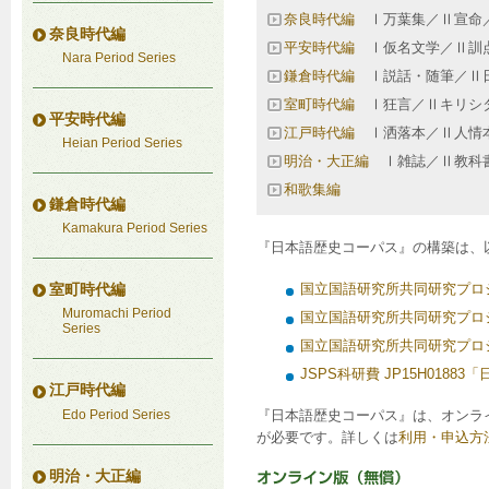
奈良時代編
Ⅰ万葉集／Ⅱ宣命
奈良時代編
平安時代編
Ⅰ仮名文学／Ⅱ訓
Nara Period Series
鎌倉時代編
Ⅰ説話・随筆／Ⅱ
室町時代編
Ⅰ狂言／Ⅱキリシ
平安時代編
江戸時代編
Ⅰ洒落本／Ⅱ人情本
Heian Period Series
明治・大正編
Ⅰ雑誌／Ⅱ教科書
和歌集編
鎌倉時代編
Kamakura Period Series
『日本語歴史コーパス』の構築は、
国立国語研究所共同研究プロ
室町時代編
Muromachi Period
国立国語研究所共同研究プロ
Series
国立国語研究所共同研究プロ
JSPS科研費 JP15H01
江戸時代編
Edo Period Series
『日本語歴史コーパス』は、オンラ
が必要です。詳しくは
利用・申込方
明治・大正編