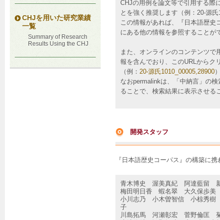
CHJの用例を論文等で引用する際
とを強く推奨します（例：20-源氏1010
CHJを用いた研究業績
この情報があれば、『日本語歴史
一覧
にある他の情報を参照することが
Summary of Research
Results Using the CHJ
また、オンラインのコンテンツで
報を含んでおり、このURLからク
（例：
20-源氏1010_00005,28900
なおpermalinkは、「中納言」
ることで、検索結果に表示させる
開発スタッフ
『日本語歴史コーパス』の構築に携
青木博史 渥美真紀 阿達藍留 
梅田明日香 蝦名翠 大久保歩美
小川志乃 小木曽智信 小椋秀樹
子
川島拓馬 河瀬彰宏 菅野倫匡 