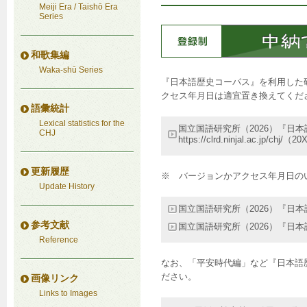
Meiji Era / Taishō Era
Series
和歌集編
Waka-shū Series
『日本語歴史コーパス』を利用した
クセス年月日は適宜置き換えてくだ
語彙統計
Lexical statistics for the
国立国語研究所（2026）『日本語
CHJ
https://clrd.ninjal.ac.jp/c
更新履歴
※ バージョンかアクセス年月日の
Update History
国立国語研究所（2026）『日本語歴史コー
参考文献
国立国語研究所（2026）『日本語歴史コーパ
Reference
なお、「平安時代編」など『日本語
ださい。
画像リンク
Links to Images