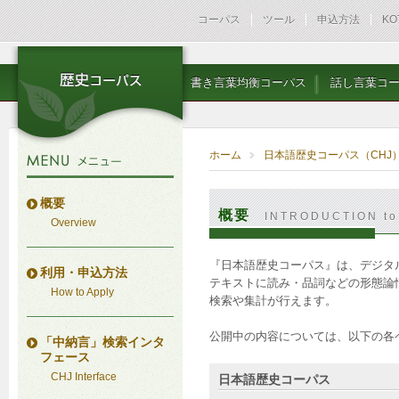
コーパス
ツール
申込方法
KO
書き言葉均衡コーパス
話し言葉コ
ホーム
日本語歴史コーパス（CHJ
概要
概要
INTRODUCTION to
Overview
『日本語歴史コーパス』は、デジタ
利用・申込方法
テキストに読み・品詞などの形態論
How to Apply
検索や集計が行えます。
公開中の内容については、以下の各
「中納言」検索インタ
フェース
CHJ Interface
日本語歴史コーパス