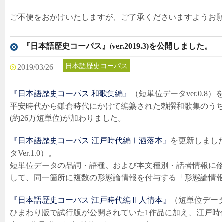
ご不便をおかけいたしますが、ご了承くださいますようお
『日本語歴史コーパス』(ver.2019.3)を公開しました。
日本語歴史コーパス
最新情報
2019/03/26
『日本語歴史コーパス 和歌集編』
（短単位データver.0.8
平安時代から鎌倉時代にかけて編纂された勅撰和歌集のう
(約26万短単位)が加わりました。
『日本語歴史コーパス 江戸時代編Ⅰ洒落本』
を更新しました
タVer.1.0）。
短単位データの品詞・語種、および本文種別・話者情報に
して、同一箇所に複数の形態論情報を付与する「形態論情
『日本語歴史コーパス 江戸時代編Ⅱ人情本』
（短単位データ
ひまわり版で試行版が公開されていた1作品に加え、江戸時