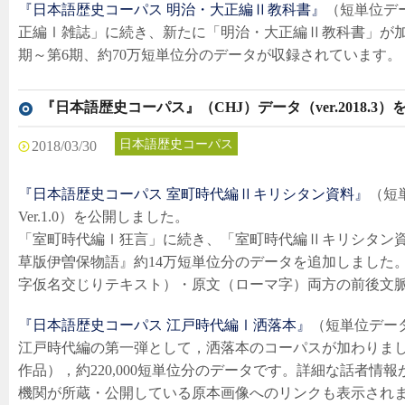
『日本語歴史コーパス 明治・大正編Ⅱ教科書』
（短単位デ
正編Ⅰ雑誌」に続き、新たに「明治・大正編Ⅱ教科書」が加
期～第6期、約70万短単位分のデータが収録されています。
『日本語歴史コーパス』（CHJ）データ（ver.2018.3
日本語歴史コーパス
2018/03/30
『日本語歴史コーパス 室町時代編Ⅱキリシタン資料』
（短単
Ver.1.0）を公開しました。
「室町時代編Ⅰ狂言」に続き、「室町時代編Ⅱキリシタン
草版伊曽保物語』約14万短単位分のデータを追加しました。
字仮名交じりテキスト）・原文（ローマ字）両方の前後文
『日本語歴史コーパス 江戸時代編Ⅰ洒落本』
（短単位データ
江戸時代編の第一弾として，洒落本のコーパスが加わりまし
作品），約220,000短単位分のデータです。詳細な話者情
機関が所蔵・公開している原本画像へのリンクも表示され