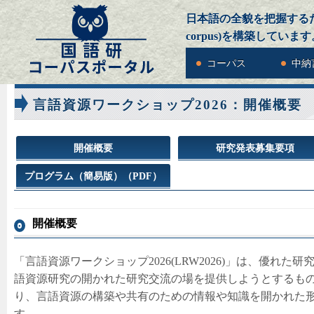
日本語の全貌を把握するための
corpus)を構築しています
コーパス
中納
言語資源ワークショップ2026：開催概要
開催概要
研究発表募集要項
プログラム（簡易版）（PDF）
開催概要
「言語資源ワークショップ2026(LRW2026)」は、優れ
語資源研究の開かれた研究交流の場を提供しようとするもの
り、言語資源の構築や共有のための情報や知識を開かれた
す。