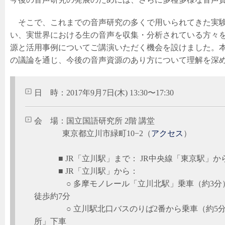
そこで、これまでの音声研究の多くで用いられてきた実験
い、実世界における生の音声を収集・分析されている方々
源と活用事例についてご講演いただく機会を設けました。
の議論を通じ、今後の音声資源のあり方について理解を深
日 時：2017年9月7日(木) 13:30〜17:30
会 場：国立国語研究所 2階 講堂
東京都立川市緑町10−2（
アクセス
）
■ JR「立川駅」まで： JR中央線「東京駅」から
■ JR「立川駅」から：
○ 多摩モノレール「立川北駅」乗車（約3分）
徒歩約7分
○ 立川駅北口バスのりば2番から乗車（約5分
所」下車