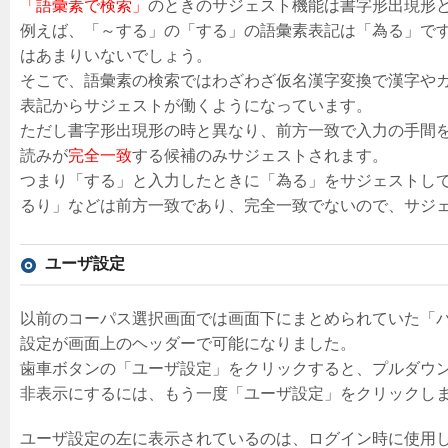
「語彙素で検索」
のときのサジェスト機能は書字形出現形
例えば、「～する」の「する」の語彙素表記は「為る」で
はあまりいないでしょう。
そこで、語彙素の検索ではわざわざ仮名漢字変換で漢字や
表記からサジェストが働くようになっています。
ただし書字形出現形の時と異なり、前方一致で入力の手間を
読みが
完全一致
する候補のみサジェストされます。
つまり「する」と入力したときに「為る」をサジェストし
るり」などは前方一致であり、完全一致でないので、サジ
ユーザ設定
以前のコーパス選択画面では画面下にまとめられていた「
設定が画面上のヘッダーで可能になりました。
歯車ボタンの「ユーザ設定」をクリックすると、プルダウ
非表示にするには、もう一度「ユーザ設定」をクリックし
ユーザ設定の左に表示されているのは、ログイン時に使用