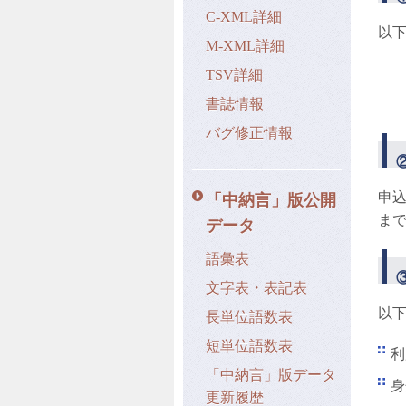
C-XML詳細
以
M-XML詳細
TSV詳細
書誌情報
バグ修正情報
申込
「中納言」版公開
まで
データ
語彙表
文字表・表記表
以
長単位語数表
短単位語数表
利
「中納言」版データ
身
更新履歴