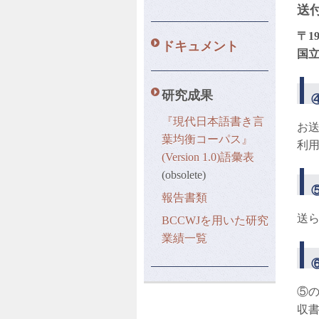
送
〒1
ドキュメント
国
研究成果
『現代日本語書き言
お
葉均衡コーパス』
利
(Version 1.0)語彙表
(obsolete)
報告書類
送
BCCWJを用いた研究
業績一覧
⑤
収