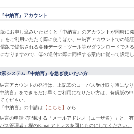
『中納言』アカウント
償版にお申し込みいただくと『中納言』のアカウントが同時に
言』をご利用いただく際に使うほか、中納言アカウントでの認
有償版で提供される各種データ・ツール等がダウンロードでき
トになりますので、⑥の送付の際に同梱する案内に従って設定
検索システム『中納言』を急ぎ使いたい方
納言アカウントの発行は、上記⑥のコーパス受け取り時になり
中納言』をできるだけ早くご利用になりたい方は、有償版の申
てください。
『中納言』の申請は
【こちら】
から
納言の申請で記載する「メールアドレス（ユーザ名）」と、有
パス管理者」欄のE-mailアドレスを同じものにしてください。