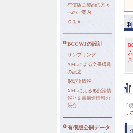
有償版ご契約の方々
へのご案内
Ｑ＆Ａ
BCCWJの設計
B
入
サンプリング
ス
XMLによる文書構造
の記述
形態論情報
XMLによる形態論情
報と文書構造情報の
統合
『
し
有償版公開データ