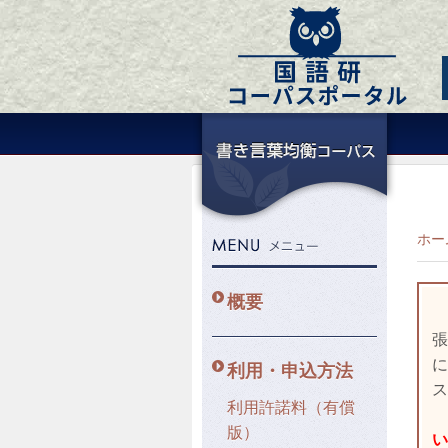
ホー
概要
張
に
利用・申込方法
ス
利用許諾料（有償
こ
版）
い