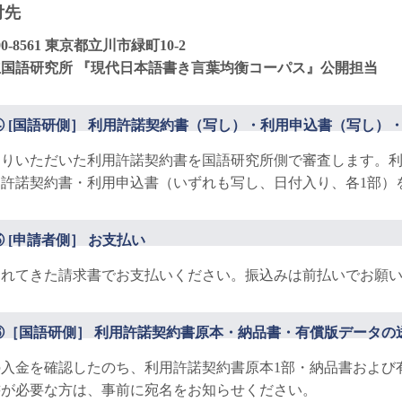
付先
90-8561 東京都立川市緑町10-2
立国語研究所 『現代日本語書き言葉均衡コーパス』公開担当
④ [国語研側］ 利用許諾契約書（写し）・利用申込書（写し）
送りいただいた利用許諾契約書を国語研究所側で審査します。
用許諾契約書・利用申込書（いずれも写し、日付入り、各1部）
⑤ [申請者側］ お支払い
られてきた請求書でお支払いください。振込みは前払いでお願
⑥［国語研側］ 利用許諾契約書原本・納品書・有償版データの
の入金を確認したのち、利用許諾契約書原本1部・納品書および
書が必要な方は、事前に宛名をお知らせください。