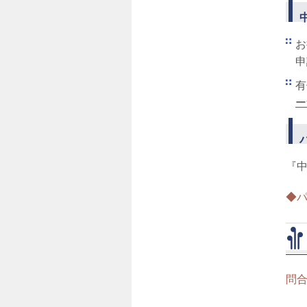
お
申
有
ー
『
◆
問