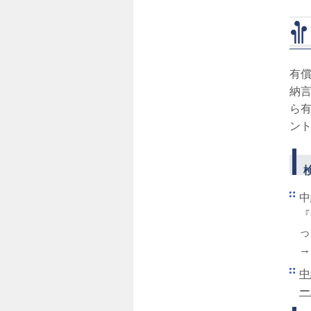
有
納
ら
ン
中
『
っ
→
中
ー