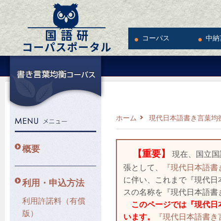
コーパス
中納
ホーム
現代日本語書き言葉均衡
概要
【重要】
現在、国立国
張として、
『現代日本語書き
に伴い、これまで『現代日
利用・申込方法
スの名称を『現代日本語書き
利用許諾料（有償
このページでは『現代日本
版）
います。
『現代日本語書き言