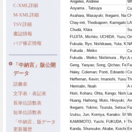
C-XML詳細
M-XML詳細
TSV詳細
書誌情報
バグ修正情報
「中納言」版公開
データ
語彙表
文字表・表記表
長単位語数表
短単位語数表
「中納言」版データ
更新履歴