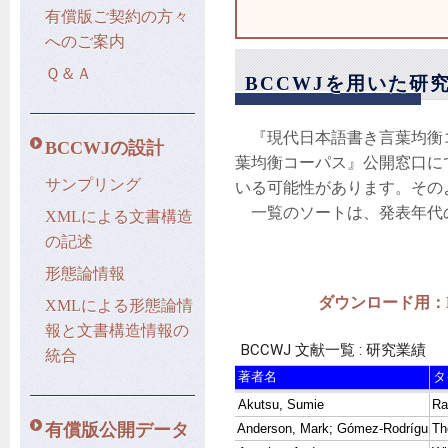
有償版ご契約の方々
へのご案内
Ｑ＆Ａ
BCCWJを用いた研
『現代日本語書き言葉均衡コ
BCCWJの設計
葉均衡コーパス』公開窓口に
サンプリング
いる可能性があります。その
一覧のソートは、発表年代
XMLによる文書構造
の記述
形態論情報
ダウンロード用：B
XMLによる形態論情
報と文書構造情報の
統合
有償版公開データ