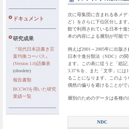
次に母集団に含まれる各メデ
ドキュメント
ど）をさらに下位区分します
館で利用されている日本十進
本の内容による層別が可能で
研究成果
『現代日本語書き言
例えば2001～2005年に出
葉均衡コーパス』
日本十進分類法（NDC）の
(Version 1.0)語彙表
ます。この表に従うと「総記
(obsolete)
3.37％を、また「文学」には
ることになります。このよう
報告書類
偶然の偏りを避けることがで
BCCWJを用いた研究
業績一覧
層別のためのデータは各種の
NDC