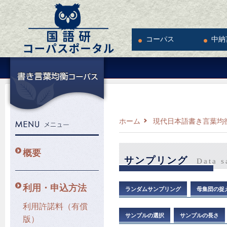
コーパス
中納
ホーム
現代日本語書き言葉均衡
概要
サンプリング
Data s
利用・申込方法
ランダムサンプリング
母集団の捉
利用許諾料（有償
サンプルの選択
サンプルの長さ
版）