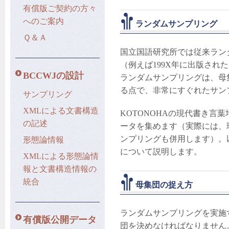
有償版ご契約の方々
へのご案内
ランダムサンプリング
Ｑ＆Ａ
国立国語研究所では従来ラン
（例えば199X年に出版され
BCCWJの設計
ランダムサンプリングは、母
る点で、非常にすぐれたサン
サンプリング
XMLによる文書構造
KOTONOHAの現代書き言
の記述
ータを集めます（実際には、
ンプリングも併用します）。
形態論情報
について説明します。
XMLによる形態論情
報と文書構造情報の
統合
母集団の捉え方
ランダムサンプリングを実施
有償版公開データ
団を決めなければなりません