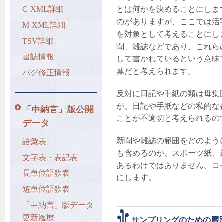
C-XML詳細
とは何かを決めることにしま
のがありますが、ここでは活
M-XML詳細
を対象として考えることにし
TSV詳細
聞、雑誌などであり、これら
書誌情報
して書かれているという意味
葉だと考えられます。
バグ修正情報
反対に日記や手紙の類は母集
が、日記や手紙などの私的な
「中納言」版公開
ことが不適切と考えられるの
データ
新聞や雑誌の範囲をどのよう
語彙表
も含めるのか、スポーツ紙、
文字表・表記表
あるわけではありません。コ
長単位語数表
にします。
短単位語数表
「中納言」版データ
更新履歴
サンプリングのための層