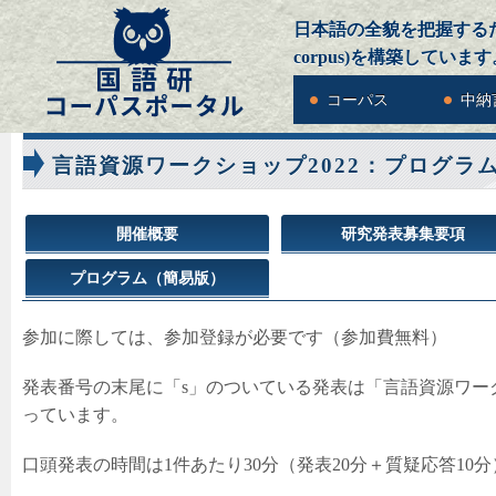
日本語の全貌を把握するための
corpus)を構築しています
コーパス
中納
言語資源ワークショップ2022：プログラ
開催概要
研究発表募集要項
プログラム（簡易版）
参加に際しては、参加登録が必要です（参加費無料）
発表番号の末尾に「s」のついている発表は「言語資源ワー
っています。
口頭発表の時間は1件あたり30分（発表20分＋質疑応答10