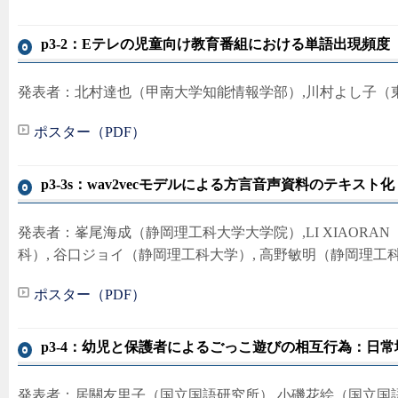
p3-2：Eテレの児童向け教育番組における単語出現頻度
発表者：北村達也（甲南大学知能情報学部）,川村よし子（
ポスター（PDF）
p3-3s：wav2vecモデルによる方言音声資料のテキスト化
発表者：峯尾海成（静岡理工科大学大学院）,LI XIAORA
科）, 谷口ジョイ（静岡理工科大学）, 高野敏明（静岡理工
ポスター（PDF）
p3-4：幼児と保護者によるごっこ遊びの相互行為：日
発表者：居關友里子（国立国語研究所）,小磯花絵（国立国