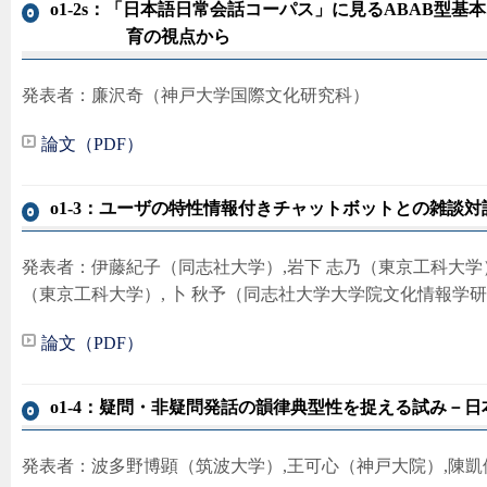
o1-2s：「日本語日常会話コーパス」に見るABAB型
育の視点から
発表者：廉沢奇（神戸大学国際文化研究科）
論文（PDF）
o1-3：ユーザの特性情報付きチャットボットとの雑談
発表者：伊藤紀子（同志社大学）,岩下 志乃（東京工科大学）,
（東京工科大学）, 卜 秋予（同志社大学大学院文化情報学
論文（PDF）
o1-4：疑問・非疑問発話の韻律典型性を捉える試み－
発表者：波多野博顕（筑波大学）,王可心（神戸大院）,陳凱