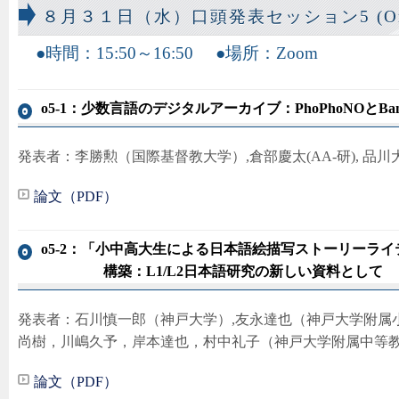
８月３１日（水）口頭発表セッション5 (Oral 
時間：15:50～16:50
場所：Zoom
o5-1：少数言語のデジタルアーカイブ：PhoPhoNOとBant
発表者：李勝勲（国際基督教大学）,倉部慶太(AA-研), 品川大
論文（PDF）
o5-2：「小中高大生による日本語絵描写ストーリーライ
構築：L1/L2日本語研究の新しい資料として
発表者：石川慎一郎（神戸大学）,友永達也（神戸大学附属
尚樹，川嶋久予，岸本達也，村中礼子（神戸大学附属中等
論文（PDF）