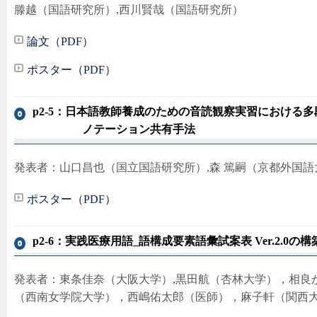
滕越（国語研究所）,西川賢哉（国語研究所）
論文（PDF）
ポスター（PDF）
p2-5：日本語教師養成のための音読観察実習における
ノテーション共有手法
発表者：山口昌也（国立国語研究所）,森 篤嗣（京都外国
ポスター（PDF）
p2-6：実践医療用語_語構成要素語彙試案表 Ver.2.0の構
発表者：東条佳奈（大阪大学）,黒田航（杏林大学），相良
（西南女学院大学），西嶋佑太郎（医師），麻子軒（関西