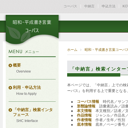
コーパス
中納言
申込方法
KO
ホーム
昭和・平成書き言葉コーパス
概要
「中納言」検索インター
Overview
本ページでは、「中納言」上での検
利用・申込方法
ーパス』を利用する上で重要となる
How to Apply
●
コーパス情報
時代名／サンプ
●
形態論情報
語彙素読み／語彙
「中納言」検索インタ
●
本文情報
本文種別／話者／
フェース
●
作品情報
ジャンル／作品名／
●
作者情報
作者／生年／性別
SHC Interface
●
底本情報
底本／ページ番号／