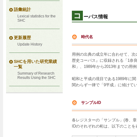
語彙統計
コ
ーパス情報
Lexical statistics for the
SHC
時代名
更新履歴
Update History
用例の出典の成立年に合わせて、次
歴史コーパス』に収録される「1奈良
SHCを用いた研究業績
和」、1989年から2013年までの
一覧
Summary of Research
Results Using the SHC
昭和と平成の境目である1989年に
関わらず一律で「9平成」に傾けて
サンプルID
各レジスターの「サンプル」(巻、章
IDのそれぞれの桁は、以下のことを