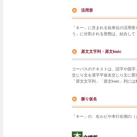
活用形
「キー」に含まれる短単位の活用形
う」に分割される形態は、結合して
原文文字列・原文kwic
コーパスのテキストは、誤字や脱字
交じり文を漢字平仮名交じり文に変
「原文文字列」「原文kwic」列に
振り仮名
「キー」の、右ルビや本行右側の（
本