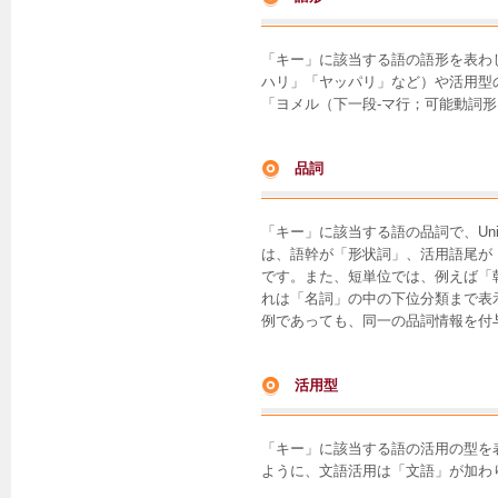
「キー」に該当する語の語形を表わ
ハリ」「ヤッパリ」など）や活用型
「ヨメル（下一段-マ行；可能動詞
品詞
「キー」に該当する語の品詞で、Un
は、語幹が「形状詞」、活用語尾が「
です。また、短単位では、例えば「
れは「名詞」の中の下位分類まで表
例であっても、同一の品詞情報を付
活用型
「キー」に該当する語の活用の型を
ように、文語活用は「文語」が加わ