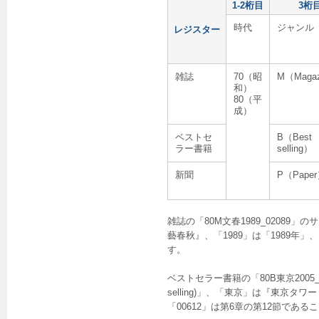
1-2桁目
3桁
時代
ジャンル
レジスター
雑誌
70（昭
M（Maga
和）
80（平
成）
ベストセ
B（Best
ラー書籍
selling）
新聞
P（Pape
雑誌の「80M文春1989_02089」
藝春秋』、「1989」は「1989年
す。
ベストセラー書籍の「80B東京2005
selling)」、「東京」は『東京タ
「00612」は第6章の第12節であ