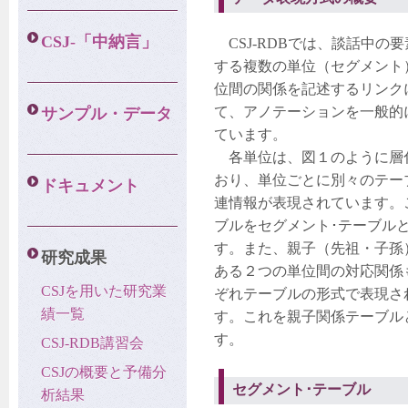
CSJ-「中納言」
CSJ-RDBでは、談話中の
する複数の単位（セグメント
位間の関係を記述するリンク
て、アノテーションを一般的
サンプル・データ
ています。
各単位は、図１のように層
おり、単位ごとに別々のテー
ドキュメント
連情報が表現されています。
ブルをセグメント･テーブル
す。また、親子（先祖・子孫
研究成果
ある２つの単位間の対応関係
CSJを用いた研究業
ぞれテーブルの形式で表現さ
績一覧
す。これを親子関係テーブル
す。
CSJ-RDB講習会
CSJの概要と予備分
セグメント･テーブル
析結果