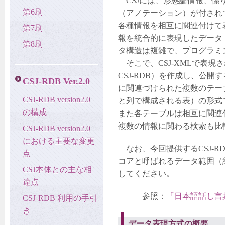
CSJには、形態論情報、係
第6刷
（アノテーション）が付され
各種情報を相互に関連付けて
第7刷
報を統合的に表現したデータ（C
第8刷
タ構造は複雑で、プログラミ
そこで、CSJ-XMLで表現
CSJ-RDB）を作成し、公
CSJ-RDB Ver.2.0
に関連づけられた複数のテー
CSJ-RDB version2.0
と列で構成される表）の形式
の構成
また各テーブルは相互に関連
複数の情報に関わる検索も比
CSJ-RDB version2.0
における主要な変更
なお、今回提供するCSJ-R
点
コアと呼ばれるデータ範囲（約
CSJ本体との主な相
してください。
違点
参照：
『日本語話し言
CSJ-RDB 利用の手引
き
データ表現方式の概要