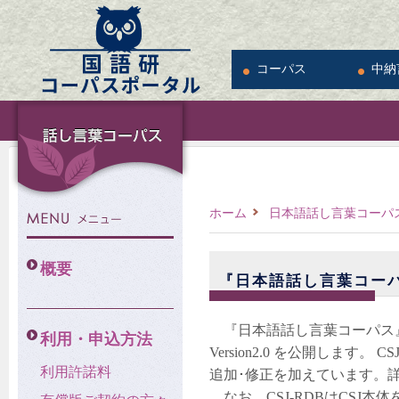
コーパス
中納
ホーム
日本語話し言葉コーパス
概要
『日本語話し言葉コーパス
『日本語話し言葉コーパス』のコ
利用・申込方法
Version2.0 を公開しま
利用許諾料
追加･修正を加えています。
なお、
CSJ-RDBはCSJ