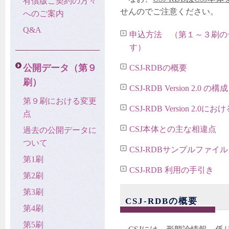
有償版ご契約の方々
せんのでご注意ください。
へのご案内
Q&A
申込方法 （第１～３刷のデー
す）
公開データ（第９
CSJ-RDBの概要
刷）
CSJ-RDB Version 2.0 の構成
第９刷における変更
CSJ-RDB Version 2.
点
CSJ本体との主な相違点
過去の公開データに
ついて
CSJ-RDBサンプルファイル
第1刷
CSJ-RDB 利用の手引き
第2刷
第3刷
CSJ-RDBの概要
第4刷
第5刷