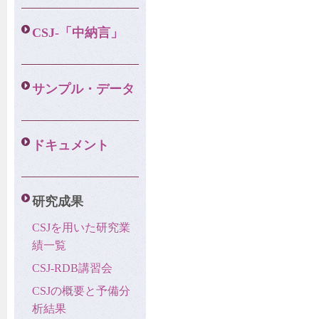
CSJ-「中納言」
サンプル・データ
ドキュメント
研究成果
CSJを用いた研究業
績一覧
CSJ-RDB講習会
CSJの概要と予備分
析結果