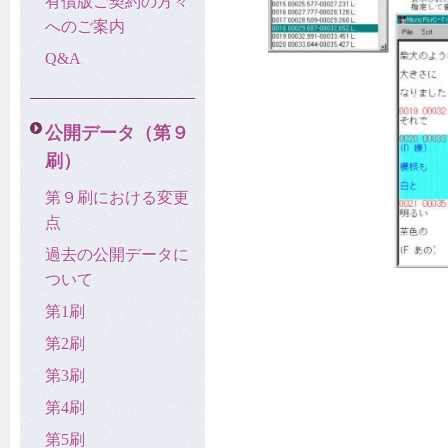
有償版ご契約の方々
へのご案内
Q&A
公開データ（第９
刷）
第９刷における変更
点
過去の公開データに
ついて
第1刷
第2刷
第3刷
第4刷
第5刷