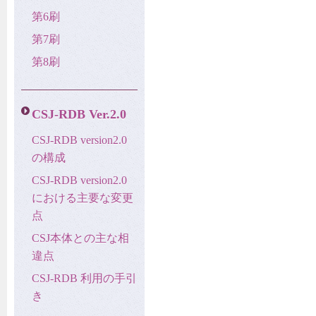
第6刷
第7刷
第8刷
CSJ-RDB Ver.2.0
CSJ-RDB version2.0
の構成
CSJ-RDB version2.0
における主要な変更
点
CSJ本体との主な相
違点
CSJ-RDB 利用の手引
き