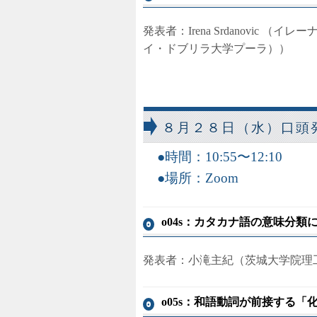
発表者：Irena Srdanovic （イレーナ
イ・ドブリラ大学プーラ））
８月２８日（水）口頭
時間：10:55〜12:10
場所：Zoom
o04s：カタカナ語の意味分
発表者：小滝主紀（茨城大学院理工
o05s：和語動詞が前接する