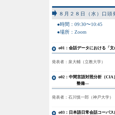
８月２８日（水）口頭
時間：09:30〜10:45
場所：Zoom
o01：会話データにおける「
発表者：泉大輔（立教大学）
o02：中間言語対照分析（CIA）
整備―
発表者：石川慎一郎（神戸大学）
o03：日本語日常会話コーパ