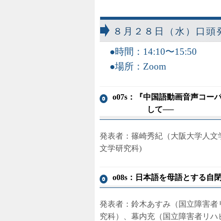
８月２８日（水）口頭
時間：14:10〜15:50
場所：Zoom
o07s：『中国語動画音声コ
して──
発表者：篠崎秀紀（大阪大学人文学
文学研究科)
o08s：日本語を母語とする
発表者：鈴木あすみ（国立障害者
究科）、幕内充（国立障害者リハ