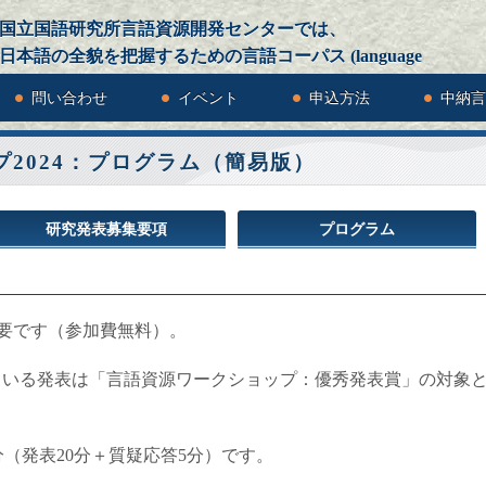
国立国語研究所言語資源開発センターでは、
日本語の全貌を把握するための言語コーパス (language
corpus)を構築しています。
問い合わせ
イベント
申込方法
中納言
2024：プログラム（簡易版）
研究発表募集要項
プログラム
要です（参加費無料）。
ている発表は「言語資源ワークショップ：優秀発表賞」の対象
分（発表20分＋質疑応答5分）です。