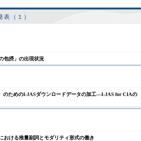
発表（１）
文の包摂」の出現状況
のためのI-JASダウンロードデータの加工―I-JAS for CIAの
スにおける推量副詞とモダリティ形式の働き