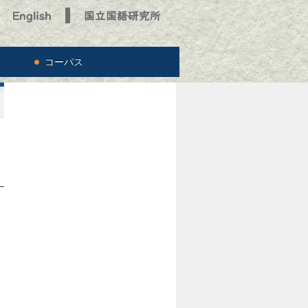
コーパス
と