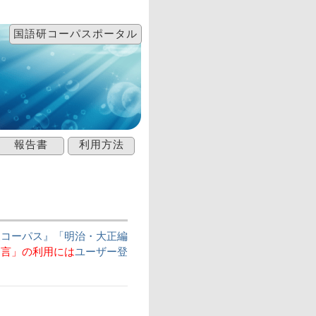
国語研コーパスポータル
報告書
利用方法
史コーパス』「明治・大正編
納言」の利用には
ユーザー登