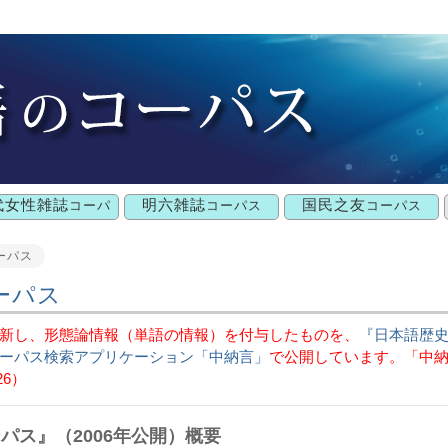
代女性雑誌
明六雑誌
国民之友
コーパ
コーパス
コーパス
ス
ーパス
ーパス
新し、形態論情報（単語の情報）を付与したものを、
『日本語歴
ーパス検索アプリケーション「中納言」
で公開しています。「中
26）
パス』（2006年公開）概要