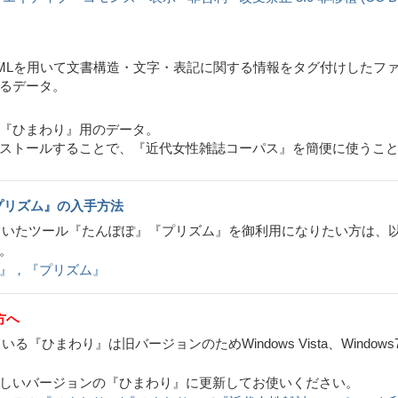
Lを用いて文書構造・文字・表記に関する情報をタグ付けしたフ
るデータ。
ひまわり』用のデータ。
トールすることで、『近代女性雑誌コーパス』を簡便に使うこと
プリズム』の入手方法
ていたツール『たんぽぽ』『プリズム』を御利用になりたい方は、
。
』，『プリズム』
方へ
る『ひまわり』は旧バージョンのためWindows Vista、Windo
しいバージョンの『ひまわり』に更新してお使いください。