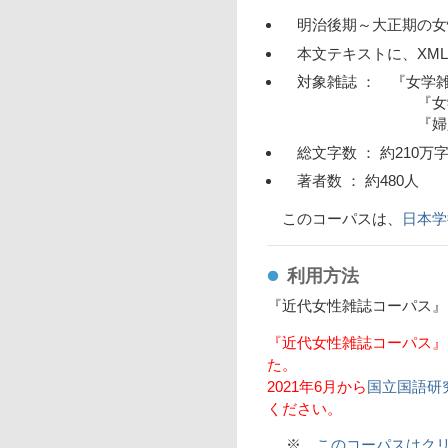
明治後期～大正期の女性
本文テキストに、XML
対象雑誌 ： 『女学雑誌
『女学世界』（博文
『婦人倶楽部』（講
総文字数 ： 約210万
著者数 ： 約480人
このコーパスは、
日本学術
利用方法
『近代女性雑誌コーパス』
『近代女性雑誌コーパス』は
た。
2021年6月から
国立国語研
ください。
※
このコーパスはクリエイテ