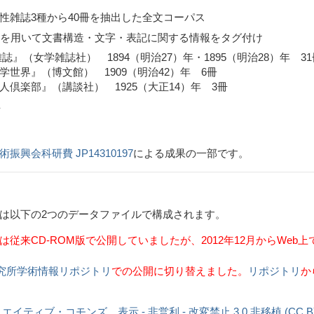
雑誌3種から40冊を抽出した全文コーパス
を用いて文書構造・文字・表記に関する情報をタグ付け
』（女学雑誌社） 1894（明治27）年・1895（明治28）年 31
館） 1909（明治42）年 6冊
談社） 1925（大正14）年 3冊
字
振興会科研費 JP14310197
による成果の一部です。
は以下の2つのデータファイルで構成されます。
従来CD-ROM版で公開していましたが、2012年12月からWeb
究所学術情報リポジトリ
での公開に切り替えました。
リポジトリ
か
ィブ・コモンズ 表示 - 非営利 - 改変禁止 3.0 非移植 (CC BY-N