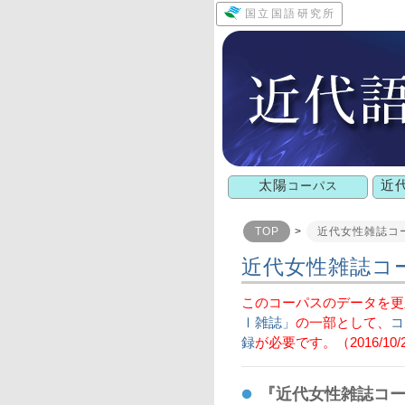
国立国語研究所
太陽
近
コーパス
TOP
>
近代女性雑誌コ
近代女性雑誌コ
このコーパスのデータを更
Ⅰ雑誌」
の一部として、
コ
録
が必要です。（2016/10/
『近代女性雑誌コー